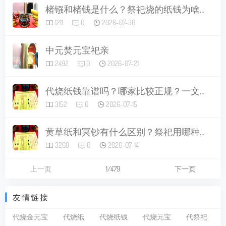
楮镪和楮钱是什么？祭祀烧的纸钱为啥叫这个名字，现在怎么用才合适
1211
0
2026-07-30
中元焚元宝祀亲
2492
0
2026-07-21
代烧纸钱靠谱吗？哪家比较正规？一文讲清做法、讲究与避坑指南
3152
0
2026-07-15
黄草纸和冥钞有什么区别？祭祀用哪种比较好？
3268
0
2026-07-14
上一页
1/479
下一页
友情链接
代烧金元宝
代烧纸
代烧纸钱
代烧元宝
代祭祀