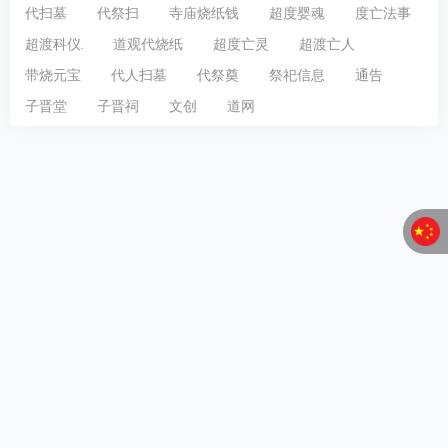
代扫墓
代祭扫
寺庙烧纸钱
超度婴魂
度亡法事
超渡科仪.
道观代烧纸
超度亡灵
超渡亡人
带烧元宝
代人扫墓
代祭奠
祭祀信息
通告
子晋堂
子晋祠
文创
道网