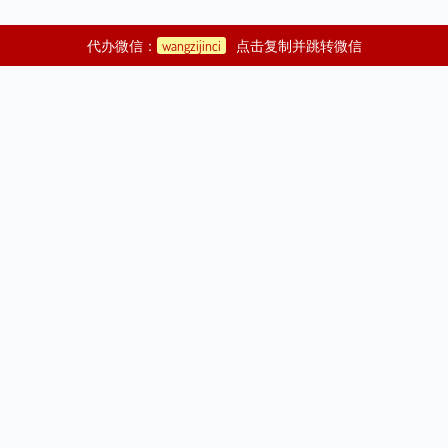
代办微信：
wangzijinci
点击复制并跳转微信
©2021
济渎庙代烧金元宝|代烧纸钱|代烧纸|代人烧纸钱|代烧元宝|代
祭祀|带祭祀
Copyright Your WebSite.Some Rights Reserved.
| 版权所有：
济渎代烧金元宝地图
|
|
济渎代烧金元宝
网站备案编号：
鄂ICP备19017203号|
鄂公网安
备42070002000040号
代烧金元宝,代烧纸,代烧纸钱,代烧元宝,代祭祀,代扫墓,代祭扫,寺庙烧纸钱,超度婴魂,度亡法事,超
渡科仪,道观代烧纸,超度亡灵,超渡亡人,代烧纸钱,带烧元宝,代人扫墓,代祭奠，代烧金元宝,代烧纸,