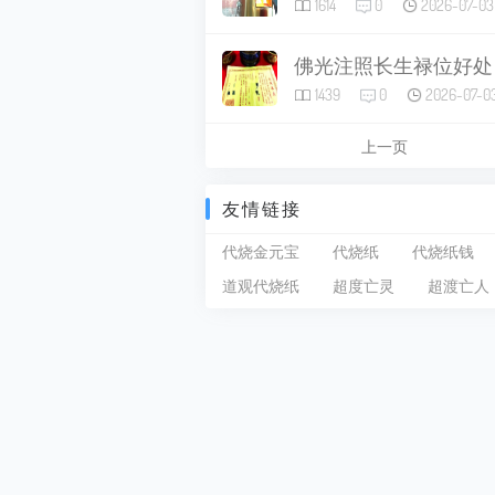
1614
0
2026-07-03
佛光注照长生禄位好处
1439
0
2026-07-0
上一页
友情链接
代烧金元宝
代烧纸
代烧纸钱
道观代烧纸
超度亡灵
超渡亡人