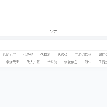
3
2/479
代烧元宝
代祭祀
代扫墓
代祭扫
寺庙烧纸钱
超度
带烧元宝
代人扫墓
代祭奠
祭祀信息
通告
子晋