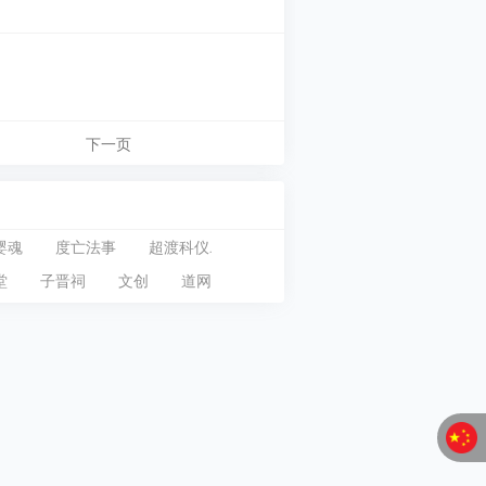
下一页
婴魂
度亡法事
超渡科仪.
堂
子晋祠
文创
道网