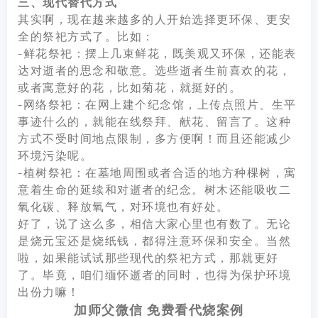
三、现代替代方式
其实啊，现在越来越多的人开始选择更环保、更安
全的祭祀方式了。比如：
-鲜花祭祀：摆上几束鲜花，既美观又环保，还能表
达对逝者的思念和敬意。选些逝者生前喜欢的花，
或者寓意好的花，比如菊花，就挺好的。
-网络祭祀：在网上建个纪念馆，上传点照片、生平
事迹什么的，就能在线祭拜、献花、留言了。这种
方式不受时间地点限制，多方便啊！而且还能减少
环境污染呢。
-植树祭祀：在墓地周围或者合适的地方种棵树，寓
意着生命的延续和对逝者的纪念。树木还能吸收二
氧化碳、释放氧气，对环境也有好处。
好了，说了这么多，相信大家心里也有数了。无论
是烧元宝还是烧纸钱，都得注意环保和安全。当然
啦，如果能试试那些现代的祭祀方式，那就更好
了。毕竟，咱们缅怀逝者的同时，也得为保护环境
出份力嘛！
加师父微信 免费看代烧案例