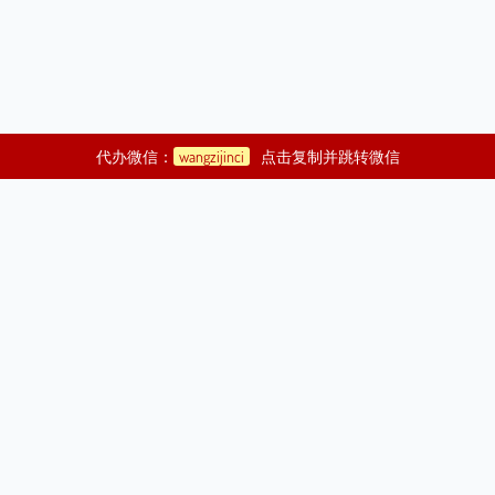
代办微信：
wangzijinci
点击复制并跳转微信
©2021
济渎庙代烧金元宝|代烧纸钱|代烧纸|代人烧纸钱|代烧元宝|代
祭祀|带祭祀
Copyright Your WebSite.Some Rights Reserved.
| 版权所有：
济渎代烧金元宝地图
|